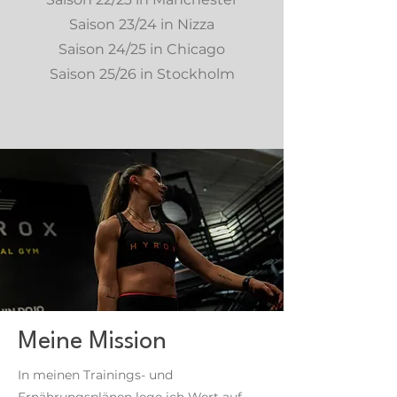
Saison 23/24 in Nizza
Saison 24/25 in Chicago
Saison 25/26 in Stockholm
Meine Mission
In meinen Trainings- und
Ernährungsplänen lege ich Wert auf